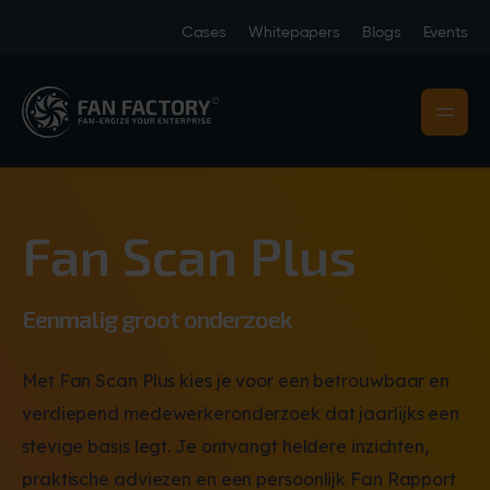
Cases
Whitepapers
Blogs
Events
Fan Scan Plus
Eenmalig groot onderzoek
Met Fan Scan Plus kies je voor een betrouwbaar en
verdiepend medewerkeronderzoek dat jaarlijks een
stevige basis legt. Je ontvangt heldere inzichten,
praktische adviezen en een persoonlijk Fan Rapport