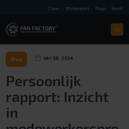
Cases
Whitepapers
Blogs
Events
okt 28, 2024
Blog
Persoonlijk
rapport: Inzicht
in
medewerkerspre