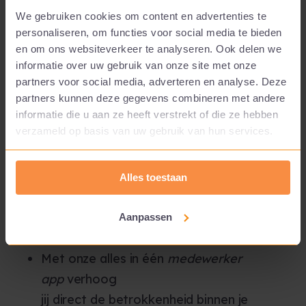
dus zelf ook verantwoordelijk voor de output van het
We gebruiken cookies om content en advertenties te
MTO.
personaliseren, om functies voor social media te bieden
en om ons websiteverkeer te analyseren. Ook delen we
informatie over uw gebruik van onze site met onze
partners voor social media, adverteren en analyse. Deze
partners kunnen deze gegevens combineren met andere
Over Fan Factory
informatie die u aan ze heeft verstrekt of die ze hebben
verzameld op basis van uw gebruik van hun services.
Verbeter je employee journey met Fan Factory.
Verlaag je ongewenst verloop, verbeter
Alles toestaan
de productiviteit en geef iedere nieuwe
collega een
warm welkom
met jouw
Aanpassen
unieke
onboardingsprogramma
.
M
et onze alles in één
medewerker
app
verhoog
jij
direct
de
betrokkenheid
binnen je