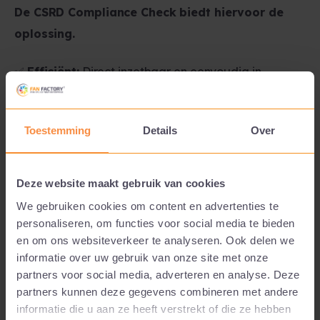
De CSRD Compliance Check biedt hiervoor de
oplossing.
✅
Efficiënt:
Direct inzetbaar en eenvoudig in
gebruik.
✅
Snel:
Binnen enkele werkdagen je rapport.
Toestemming
Details
Over
✅
Betaalbaar:
Vanaf slechts €1.500.
⚠️ Let op:
Wil je écht inzicht en actief sturen op
Deze website maakt gebruik van cookies
medewerkerstevredenheid en werkbeleving? Dan is
We gebruiken cookies om content en advertenties te
de
volledige Fan Scan
de beste keuze. Hiermee krijg je
personaliseren, om functies voor social media te bieden
diepgaande inzichten en strategisch advies om
en om ons websiteverkeer te analyseren. Ook delen we
informatie over uw gebruik van onze site met onze
structurele verbeteringen te realiseren.
partners voor social media, adverteren en analyse. Deze
partners kunnen deze gegevens combineren met andere
informatie die u aan ze heeft verstrekt of die ze hebben