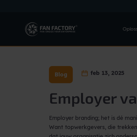
Oplos
feb 13, 2025
Blog
Employer va
Employer branding; het is dé man
Want topwerkgevers, die trekken
dat jouw organisatie zich onders