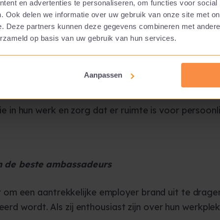
ent en advertenties te personaliseren, om functies voor social
. Ook delen we informatie over uw gebruik van onze site met on
e. Deze partners kunnen deze gegevens combineren met andere i
erzameld op basis van uw gebruik van hun services.
n en krijgen
agd en gewaardeerd voelen. Geef ze daarom de ruim
Aanpassen
 vergroot hun betrokkenheid en tevredenheid.
n hun werk en zorg dat er ruimte is voor persoonlij
n de beste ambassadeurs
m een aantrekkelijke employer brand uit te dragen,
eerd wordt. Als zij enthousiast zijn over hun werkple