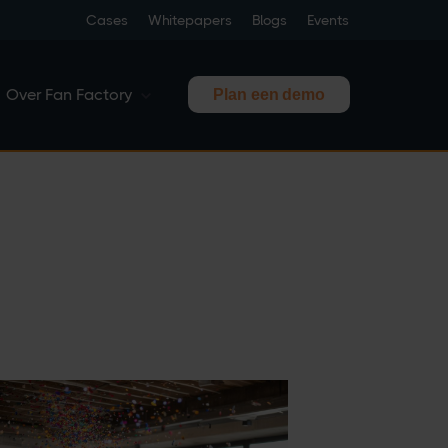
Cases
Whitepapers
Blogs
Events
Over Fan Factory
Plan een demo