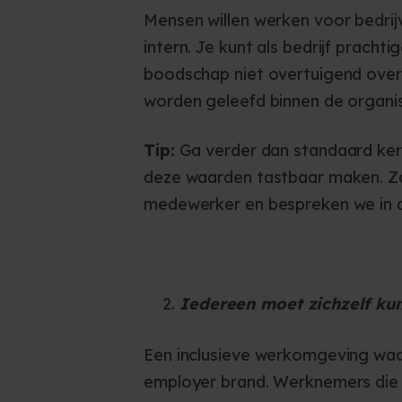
Mensen willen werken voor bedrij
intern. Je kunt als bedrijf prac
boodschap niet overtuigend overk
worden geleefd binnen de organis
Tip:
Ga verder dan standaard kernw
deze waarden tastbaar maken. Zo
medewerker en bespreken we in d
Iedereen moet zichzelf kun
Een inclusieve werkomgeving waari
employer brand. Werknemers die z