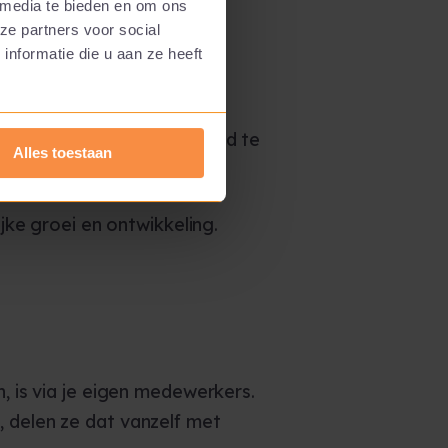
 media te bieden en om ons
ze partners voor social
nformatie die u aan ze heeft
te om verantwoordelijkheid te
Alles toestaan
ke groei en ontwikkeling.
 is via je eigen medewerkers.
k, delen ze dat vanzelf met