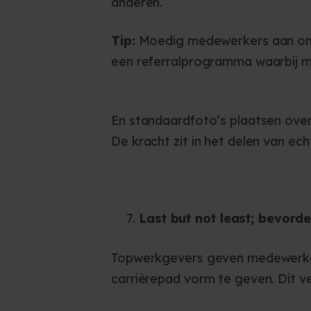
anderen.
Tip:
Moedig medewerkers aan om h
een referralprogramma waarbij m
En standaardfoto’s plaatsen over 
De kracht zit in het delen van e
Last but not least; bevord
Topwerkgevers geven medewerkers
carrièrepad vorm te geven. Dit v