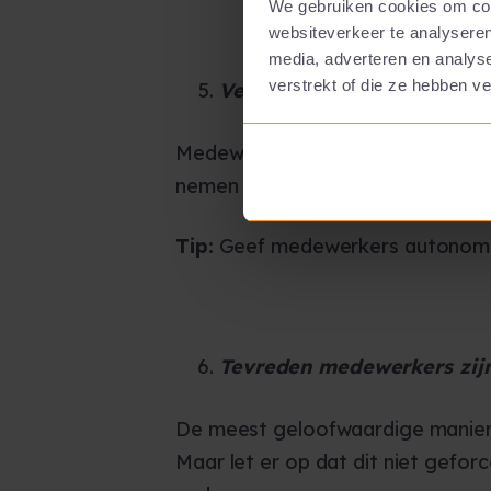
We gebruiken cookies om cont
websiteverkeer te analyseren
media, adverteren en analys
verstrekt of die ze hebben v
Verantwoordelijkheid neme
Medewerkers willen zich uitgeda
nemen en initiatief te tonen. Dit
Tip:
Geef medewerkers autonomie i
Tevreden medewerkers zij
De meest geloofwaardige manier o
Maar let er op dat dit niet geforc