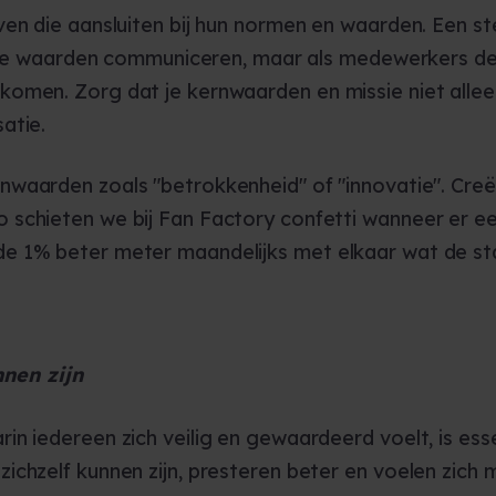
ven die aansluiten bij hun normen en waarden. Een s
htige waarden communiceren, maar als medewerkers dez
omen. Zorg dat je kernwaarden en missie niet allee
atie.
aarden zoals "betrokkenheid" of "innovatie". Creëer 
 schieten we bij Fan Factory confetti wanneer er e
e 1% beter meter maandelijks met elkaar wat de sta
nen zijn
n iedereen zich veilig en gewaardeerd voelt, is ess
ichzelf kunnen zijn, presteren beter en voelen zich 