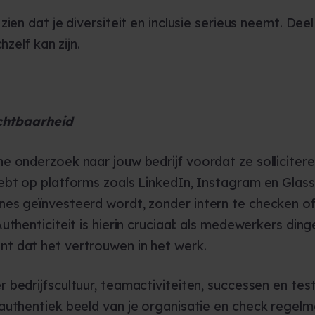
ien dat je diversiteit en inclusie serieus neemt. Dee
hzelf kan zijn.
chtbaarheid
e onderzoek naar jouw bedrijf voordat ze solliciter
bt op platforms zoals LinkedIn, Instagram en Glassd
nes geïnvesteerd wordt, zonder intern te checken
uthenticiteit is hierin cruciaal: als medewerkers din
t dat het vertrouwen in het werk.
 bedrijfscultuur, teamactiviteiten, successen en tes
uthentiek beeld van je organisatie en check regelma